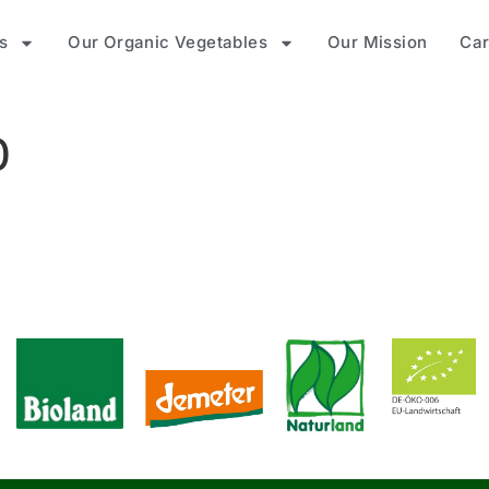
s
Our Organic Vegetables
Our Mission
Car
0