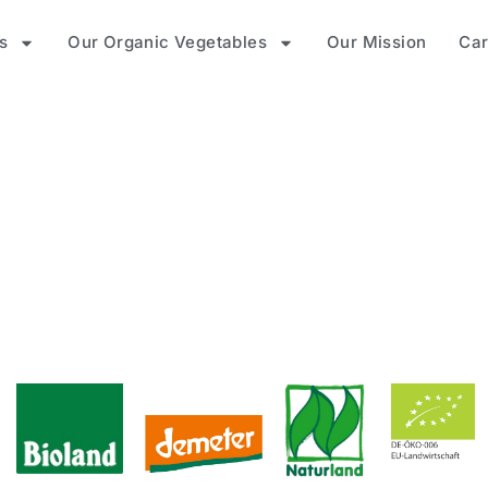
s
Our Organic Vegetables
Our Mission
Car