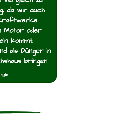
g, da wir auch
zkraftwerke
em Motor oder
ein kommt,
nd als Dünger in
shaus bringen.
ergie