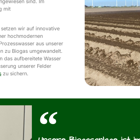
ngewiesen sind. Im
g mit
etzen wir auf innovative
iner hochmodernen
 Prozesswasser aus unserer
en zu Biogas umgewandelt.
nn das aufbereitete Wasser
serung unserer Felder
s
zu sichern.
Unsere Biogasanlage ist i