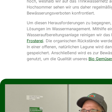
hoch, weshalb wir auf das Trinkwassernetz a
Hochsommer sehen wir uns daher regelmäßi
Bewässerungsverboten konfrontiert.
Um diesen Herausforderungen zu begegnen, s
Lösungen im Wassermanagement. Mithilfe e
Wasseraufbereitungsanlage reinigen wir das
Frosterei
. Die organischen Rückstände werd
In einer offenen, natürlichen Lagune wird da
gespeichert. Anschließend wird es zur Bewäs
genutzt, um die Qualität unseres
Bio Gemüse