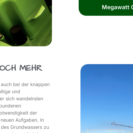
Megawatt G
OCH MEHR
– auch bei der knappen
ltige und
er sich wandelnden
rbundenen
otwendigkeit der
 neuen Aufgaben. In
t des Grundwassers zu